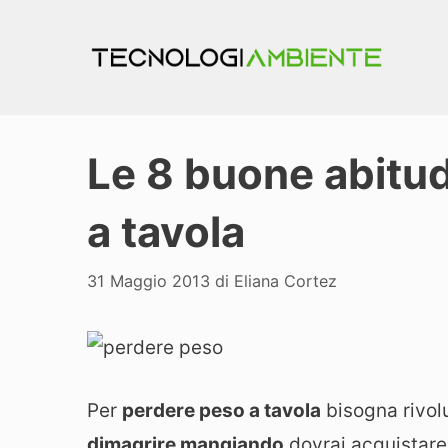
Vai
al
contenuto
Le 8 buone abitud
a tavola
31 Maggio 2013
di
Eliana Cortez
Per
perdere peso a tavola
bisogna rivoluz
dimagrire mangiando
dovrai acquistare 