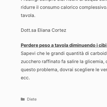
ridurre il consumo calorico complessiv
tavola.
Dott.sa Eliana Cortez
Perdere peso a tavola diminuendo i cibi 
Sapevi che le grandi quantità di carboid
zucchero raffinato fa salire la glicemi
questo problema, dovrai scegliere le vers
ecc.
Categorie
Diete