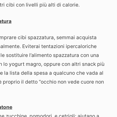
 cibi con livelli più alti di calorie.
atura
omprare cibi spazzatura, semmai acquista
mente. Eviterai tentazioni ipercaloriche
cile sostituire l’alimento spazzatura con una
n lo yogurt magro, oppure con altri snack più
e la lista della spesa a qualcuno che vada al
’è proprio il detto “occhio non vede cuore non
atone
me zucchine, pomodori, e cetrioli: aiutano a