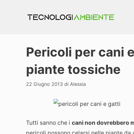
Vai
al
contenuto
Pericoli per cani e
piante tossiche
22 Giugno 2013
di
Alessia
Tutti sanno che i
cani
non dovrebbero m
pericoli possono celarsi nelle piante da