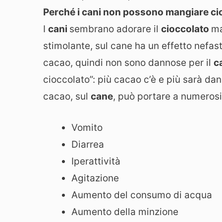
Perché i cani non possono mangiare ci
I
cani
sembrano adorare il
cioccolato
ma
stimolante, sul cane ha un effetto nefas
cacao, quindi non sono dannose per il
c
cioccolato”: più cacao c’è e più sarà da
cacao, sul
cane
, può portare a numeros
Vomito
Diarrea
Iperattività
Agitazione
Aumento del consumo di acqua
Aumento della minzione