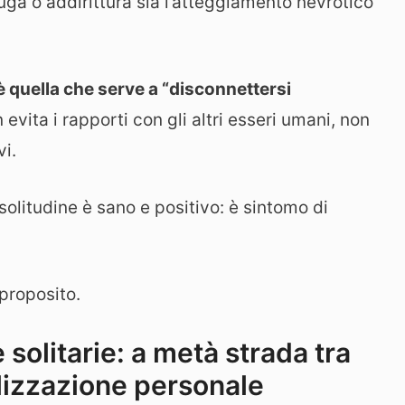
uga o addirittura sia l’atteggiamento nevrotico
 è quella che serve a “disconnettersi
evita i rapporti con gli altri esseri umani, non
vi.
olitudine è sano e positivo: è sintomo di
 proposito.
 solitarie: a metà strada tra
alizzazione personale