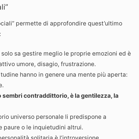
li”
ciali” permette di approfondire quest’ultimo
:
solo sa gestire meglio le proprie emozioni ed è
ttivo umore, disagio, frustrazione.
itudine hanno in genere una mente più aperta:
e.
to sembri contraddittorio, è la gentilezza, la
prio universo personale li predispone a
 paure o le inquietudini altrui.
ersonalità solitaria è l’introversione.