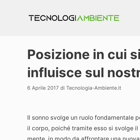
Vai
al
contenuto
Posizione in cui 
influisce sul nost
6 Aprile 2017
di
Tecnologia-Ambiente.it
Il sonno svolge un ruolo fondamentale pe
il corpo, poiché tramite esso si svolge i
mente, in modo da affrontare una nuova g