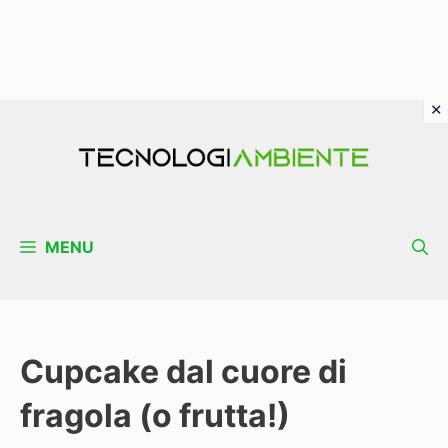
Vai
al
contenuto
MENU
Cupcake dal cuore di
fragola (o frutta!)