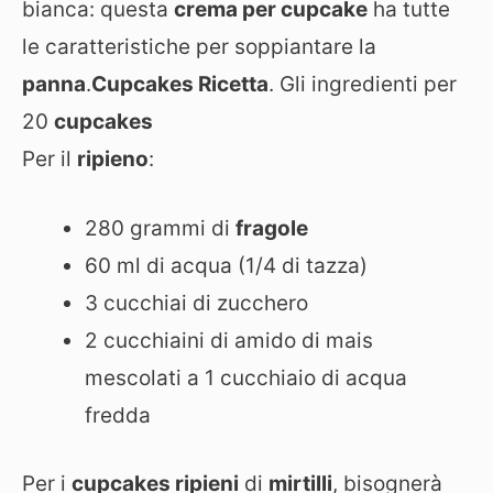
bianca: questa
crema per cupcake
ha tutte
le caratteristiche per soppiantare la
panna
.
Cupcakes Ricetta
. Gli ingredienti per
20
cupcakes
Per il
ripieno
:
280 grammi di
fragole
60 ml di acqua (1/4 di tazza)
3 cucchiai di zucchero
2 cucchiaini di amido di mais
mescolati a 1 cucchiaio di acqua
fredda
Per i
cupcakes ripieni
di
mirtilli
, bisognerà