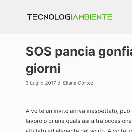
Vai
al
contenuto
SOS pancia gonfia
giorni
3 Luglio 2017
di
Eliana Cortez
A volte un invito arriva inaspettato, può 
lavoro o di una qualsiasi altra occasion
attillato ed elegante del solito. A volte