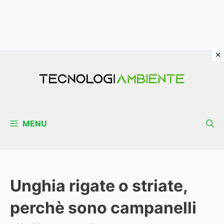
Vai
al
contenuto
MENU
Unghia rigate o striate,
perchè sono campanelli