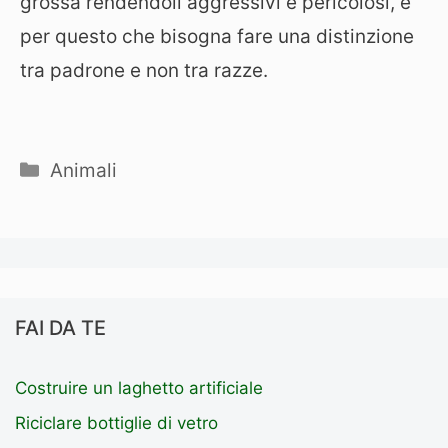
grossa rendendoli aggressivi e pericolosi, è
per questo che bisogna fare una distinzione
tra padrone e non tra razze.
Categorie
Animali
FAI DA TE
Costruire un laghetto artificiale
Riciclare bottiglie di vetro