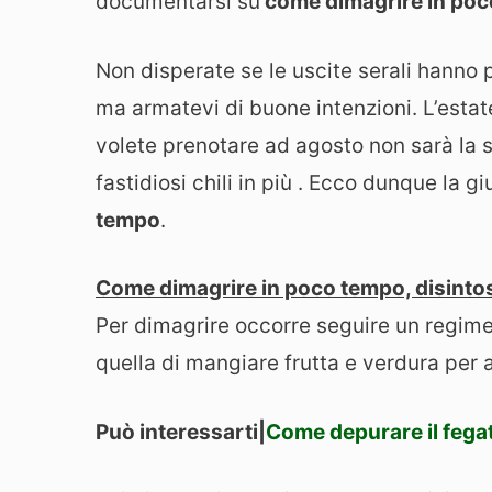
documentarsi su
come dimagrire in po
Non disperate se le uscite serali hanno p
ma armatevi di buone intenzioni. L’estat
volete prenotare ad agosto non sarà la s
fastidiosi chili in più . Ecco dunque la g
tempo
.
Come dimagrire in poco tempo, disinto
Per dimagrire occorre seguire un regime
quella di mangiare frutta e verdura per 
Può interessarti|
Come depurare il fega