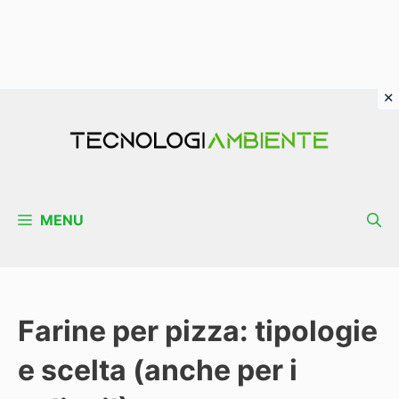
Vai
al
contenuto
MENU
Farine per pizza: tipologie
e scelta (anche per i