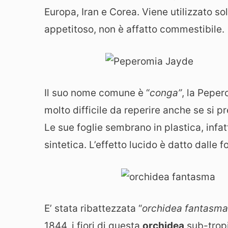
Europa, Iran e Corea. Viene utilizzato so
appetitoso, non è affatto commestibile.
Il suo nome comune è “
conga”
, la Peper
molto difficile da reperire anche se si 
Le sue foglie sembrano in plastica, infat
sintetica. L’effetto lucido è datto dalle 
E’ stata ribattezzata “
orchidea fantasma
1844, i fiori di questa
orchidea
sub-tropic