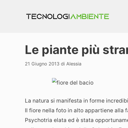
Vai
al
contenuto
Le piante più str
21 Giugno 2013
di
Alessia
La natura si manifesta in forme incredibil
Il fiore nella foto in alto appartiene all
Psychotria elata ed è stata opportuname