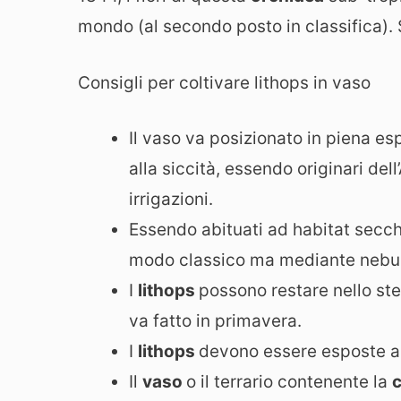
mondo (al secondo posto in classifica). Si
Consigli per coltivare lithops in vaso
Il vaso va posizionato in piena es
alla siccità, essendo originari del
irrigazioni.
Essendo abituati ad habitat secchi
modo classico ma mediante nebuli
I
lithops
possono restare nello st
va fatto in primavera.
I
lithops
devono essere esposte al 
Il
vaso
o il terrario contenente la
c