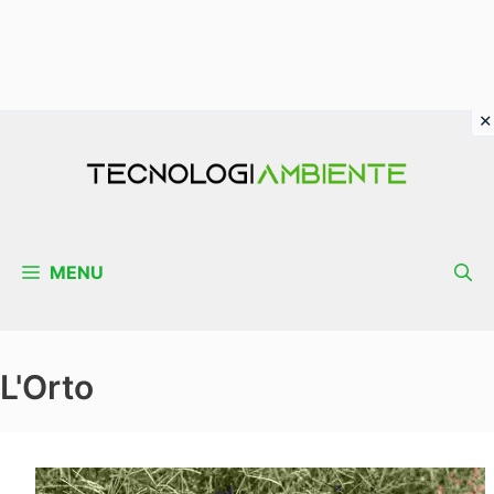
Vai
al
contenuto
MENU
L'Orto