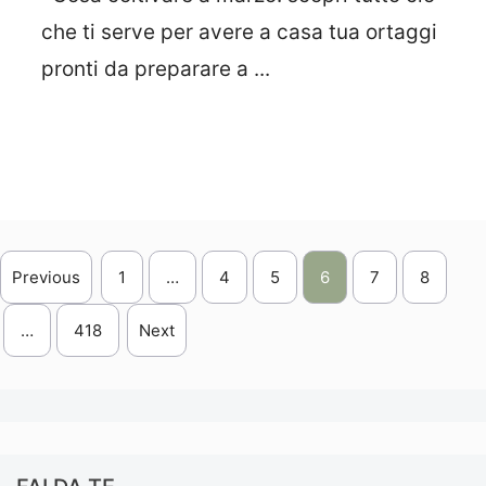
che ti serve per avere a casa tua ortaggi
pronti da preparare a ...
Leggi Tutto
Previous
1
…
4
5
6
7
8
…
418
Next