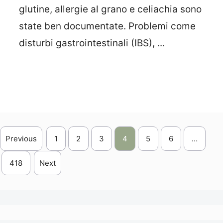
glutine, allergie al grano e celiachia sono
state ben documentate. Problemi come
disturbi gastrointestinali (IBS), ...
Leggi Tutto
Previous
1
2
3
4
5
6
…
418
Next